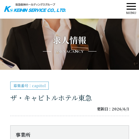
メ
MENU
ニ
ュ
ー
求人情報
JOB VACANCY
募集番号：capitol
ザ・キャピトルホテル東急
更新日：2026/6/1
事業所